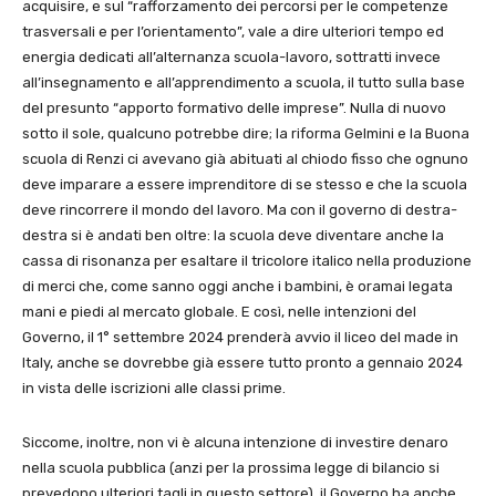
acquisire, e sul “rafforzamento dei percorsi per le competenze
trasversali e per l’orientamento”, vale a dire ulteriori tempo ed
energia dedicati all’alternanza scuola-lavoro, sottratti invece
all’insegnamento e all’apprendimento a scuola, il tutto sulla base
del presunto “apporto formativo delle imprese”. Nulla di nuovo
sotto il sole, qualcuno potrebbe dire; la riforma Gelmini e la Buona
scuola di Renzi ci avevano già abituati al chiodo fisso che ognuno
deve imparare a essere imprenditore di se stesso e che la scuola
deve rincorrere il mondo del lavoro. Ma con il governo di destra-
destra si è andati ben oltre: la scuola deve diventare anche la
cassa di risonanza per esaltare il tricolore italico nella produzione
di merci che, come sanno oggi anche i bambini, è oramai legata
mani e piedi al mercato globale. E così, nelle intenzioni del
Governo, il 1° settembre 2024 prenderà avvio il liceo del made in
Italy, anche se dovrebbe già essere tutto pronto a gennaio 2024
in vista delle iscrizioni alle classi prime.
Siccome, inoltre, non vi è alcuna intenzione di investire denaro
nella scuola pubblica (anzi per la prossima legge di bilancio si
prevedono ulteriori tagli in questo settore), il Governo ha anche