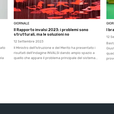
GIORNALE
GIO
Il Rapporto invalsi 2023: i problemi sono
I br
strutturali, ma le soluzioni no
12 S
12 Settembre 2023
Basta
vato
Il Ministro dell’Istruzione e del Merito ha presentato i
Giust
risultati dell’indagine INVALSI dando ampio spazio a
quad
ela
quello che appare il problema principale del sistema...
prov