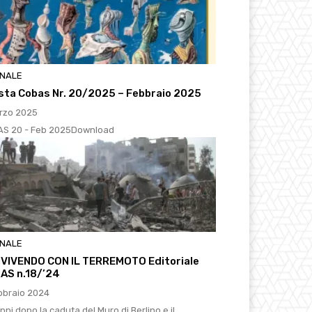
RNALE
ista Cobas Nr. 20/2025 – Febbraio 2025
rzo 2025
S 20 - Feb 2025Download
RNALE
VIVENDO CON IL TERREMOTO Editoriale
AS n.18/’24
bbraio 2024
nni dopo la caduta del Muro di Berlino e il