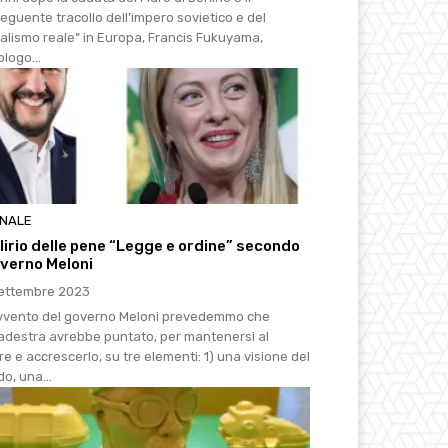
eguente tracollo dell’impero sovietico e del
ialismo reale“ in Europa, Francis Fukuyama,
ologo...
RNALE
elirio delle pene “Legge e ordine” secondo
overno Meloni
ettembre 2023
avvento del governo Meloni prevedemmo che
tradestra avrebbe puntato, per mantenersi al
e e accrescerlo, su tre elementi: 1) una visione del
o, una...