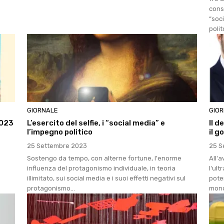
cons
“soc
polit
GIORNALE
GIO
2023
L’esercito del selfie, i “social media” e
Il d
l’impegno politico
il g
25 Settembre 2023
25 S
Sostengo da tempo, con alterne fortune, l'enorme
All'
influenza del protagonismo individuale, in teoria
l'ul
illimitato, sui social media e i suoi effetti negativi sul
poter
protagonismo...
mond