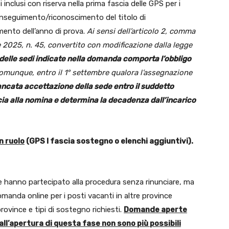
i inclusi con riserva nella prima fascia delle GPS per i
onseguimento/riconoscimento del titolo di
imento dell’anno di prova.
Ai sensi dell’articolo 2, comma
e 2025, n. 45, convertito con modificazione dalla legge
 delle sedi indicate nella domanda comporta l’obbligo
comunque, entro il 1° settembre qualora l’assegnazione
ncata accettazione della sede entro il suddetto
cia alla nomina e determina la decadenza dall’incarico
n ruolo
(GPS I fascia sostegno o elenchi aggiuntivi).
e hanno partecipato alla procedura senza rinunciare, ma
nda online per i posti vacanti in altre province
province e tipi di sostegno richiesti.
Domande aperte
all’apertura di questa fase non sono più possibili