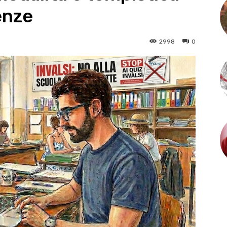
enze
2998
0