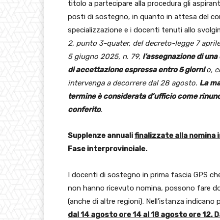
titolo a partecipare alla procedura gli aspirant
posti di sostegno, in quanto in attesa del c
specializzazione e i docenti tenuti allo svolg
2, punto 3-quater, del decreto-legge 7 april
5 giugno 2025, n. 79,
l’assegnazione di una
di accettazione espressa entro 5 giorni
o, 
intervenga a decorrere dal 28 agosto.
La ma
termine è considerata d’ufficio come rinun
conferito
.
Supplenze annuali
finalizzate alla nomina i
Fase interprovinciale
.
I docenti di sostegno in prima fascia GPS ch
non hanno ricevuto nomina, possono fare doma
(anche di altre regioni). Nell’istanza indicano 
dal 14 agosto ore 14 al 18 agosto ore 12. D