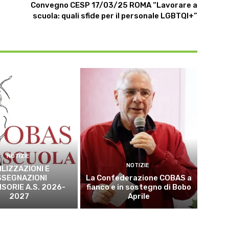
Convegno CESP 17/03/25 ROMA “Lavorare a
scuola: quali sfide per il personale LGBTQI+”
NOTIZIE
NOTIZIE
ILIZZAZIONI E
SSEGNAZIONI
La Confederazione COBAS a
SORIE A.S. 2026-
fianco e in sostegno di Bobo
2027
Aprile