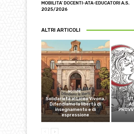
MOBILITA’ DOCENTI-ATA-EDUCATORI A.S.
2025/2026
ALTRI ARTICOLI
NOTIZIE
Solidarietà al Liceo Vivona.
UT
Difendiamo la libertà di
A
insegnamento e di
PROVVI
espressione