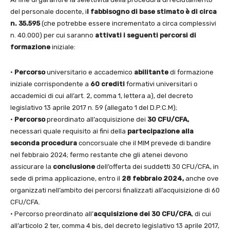
del personale docente, i
l fabbisogno di base stimato è di circa
n. 35.595
(che potrebbe essere incrementato a circa complessivi
n. 40.000) per cui saranno
attivati i seguenti
percorsi di
formazione
iniziale:
•
Percorso
universitario e accademico
abilitante
di formazione
iniziale corrispondente a
60 crediti
formativi universitari o
accademici di cui all’art. 2, comma 1, lettera a), del decreto
legislativo 13 aprile 2017 n. 59 (allegato 1 del D.P.C.M);
•
Percorso
preordinato all’acquisizione dei
30 CFU/CFA,
necessari quale requisito ai fini della
partecipazione alla
seconda procedura
concorsuale che il MIM prevede di bandire
nel febbraio 2024; fermo restante che gli atenei devono
assicurare la
conclusione
dell’offerta dei suddetti 30 CFU/CFA, in
sede di prima applicazione, entro il
28 febbraio 2024,
anche ove
organizzati nell’ambito dei percorsi finalizzati all’acquisizione di 60
CFU/CFA.
• Percorso preordinato all’
acquisizione dei 30 CFU/CFA
, di cui
all’articolo 2 ter, comma 4 bis, del decreto legislativo 13 aprile 2017,