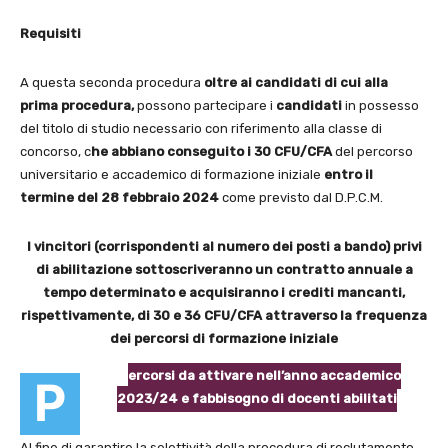
Requisiti
A questa seconda procedura
oltre ai candidati di cui alla
prima procedura,
possono partecipare i
candidati
in possesso
del titolo di studio necessario con riferimento alla classe di
concorso, c
he abbiano conseguito i 30 CFU/CFA
del percorso
universitario e accademico di formazione iniziale
entro il
termine del 28 febbraio 2024
come previsto dal D.P.C.M.
I vincitori (corrispondenti al numero dei posti a bando) privi
di abilitazione sottoscriveranno un contratto annuale a
tempo determinato e acquisiranno i crediti mancanti,
rispettivamente, di 30 e 36 CFU/CFA attraverso la frequenza
dei percorsi di formazione iniziale
ercorsi da attivare nell’anno accademico
P
2023/24 e fabbisogno di docenti abilitati
Al fine di garantire la selettività della procedura di reclutamento