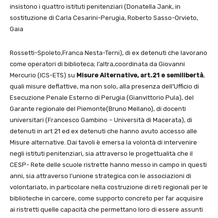
insistono i quattro istituti penitenziari (Donatella Jank, in
sostituzione di Carla Cesarini-Perugia, Roberto Sasso-Orvieto,
Gaia
Rossetti-Spoleto,Franca Nesta-Terni), di ex detenuti che lavorano
come operatori di biblioteca; l’altra,coordinata da Giovanni
Mercurio (ICS-ETS) su
Misure Alternative, art.21 e semilibertà
,
quali misure deflattive, ma non solo, alla presenza dell’Ufficio di
Esecuzione Penale Esterno di Perugia (Gianvittorio Pula), del
Garante regionale del Piemonte(Bruno Mellano), di docenti
universitari (Francesco Gambino – Università di Macerata), di
detenuti in art 21 ed ex detenuti che hanno avuto accesso alle
Misure alternative. Dai tavoli è emersa la volontà di intervenire
negli istituti penitenziari, sia attraverso le progettualità che il
CESP- Rete delle scuole ristrette hanno messo in campo in questi
anni, sia attraverso l’unione strategica con le associazioni di
volontariato, in particolare nella costruzione di reti regionali per le
biblioteche in carcere, come supporto concreto per far acquisire
ai ristretti quelle capacità che permettano loro di essere assunti