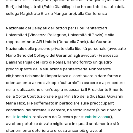
Bori), dai Magistrati (Fabio Gianfilippi che ha portato il saluto della
collega Magistrato Grazia Manganaro), alla Conferenza
Nazionale dei Delegati dei Rettori per i Poli Penitenziari
Universitari (Vincenza Pellegrino, Università di Pavia) e alla
rappresentante AIB Umbria (Donatella Jank), dal Garante
Nazionale delle persone private della libertà personale (avvocato
Mario Serio del Collegio del Garante) agli avvocati (Francesco
Damiano Pujia del Foro di Roma), hanno fornito un quadro
preoccupante della situazione penitenziaria. Nonostante
ciò,hanno richiamato l’importanza di continuare a dare forma e
orientamento a uno sviluppo “culturale” in carcere e a procedere
nella realizzazione di un’utopia necessaria.Il Presidente Emerito
della Corte Costituzionale e già Ministro della Giustizia, Giovanni
Maria Flick, si è soffermato in particolare sulle preoccupanti
condizioni del sistema, il carcere, ha sottolineato (e poi ribadito
nell’
intervista
realizzata da Cuccaro per «
umbriatv.com
»),
avrebbe potuto e dovuto migliorare in questi anni, mentre si è
ulteriormente deteriorato e, cosa ancor più grave, al