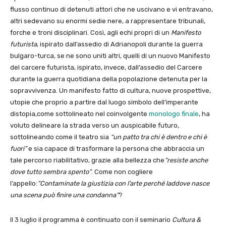
flusso continuo di detenuti attori che ne uscivano e vi entravano,
altri sedevano su enormi sedie nere, a rappresentare tribunali,
forche e troni disciplinari. Così, agli echi propri di un
Manifesto
futurista
, ispirato dall’assedio di Adrianopoli durante la guerra
bulgaro-turca, se ne sono uniti altri, quelli di un nuovo Manifesto
del carcere futurista, ispirato, invece, dall’assedio del Carcere
durante la guerra quotidiana della popolazione detenuta per la
sopravvivenza. Un manifesto fatto di cultura, nuove prospettive,
utopie che proprio a partire dal luogo simbolo dell’imperante
distopia,come sottolineato nel coinvolgente
monologo finale
, ha
voluto delineare la strada verso un auspicabile futuro,
sottolineando come il teatro sia
“un patto tra chi è dentro e chi è
fuori”
e sia capace di trasformare la persona che abbraccia un
tale percorso riabilitativo, grazie alla bellezza che
“resiste anche
dove tutto sembra spento”
. Come non cogliere
l’appello:
“Contaminate la giustizia con l’arte perché laddove nasce
una scena può finire una condanna”
?
Il 3 luglio il programma è continuato con il seminario
Cultura &