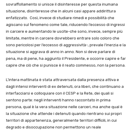
sovraffollamento si unisce il disinteresse per questa inumana
situazione, disinteresse che in alcuni casi appare addirittura
enfatizzato. Così, invece di studiare rimedi e possibilità che
agiscano sul fenomeno come tale, riducendo l’eccesso di ingressi
in carcere e aumentando le uscite-che sono, invece, sempre più
limitate, mentre in carcere dovrebbero entrare solo coloro che
sono pericolosi per l’eccesso di aggressività-, prevale l’inerzia e la
situazione si aggrava di anno in anno. Non si deve parlare di
pena, ma di pene, ha aggiunto il Presidente, e occorre capire e far
capire che ciò che si punisce è il reato commesso, non la persona.
L’intera mattinata è stata attraversata dalla presenza attiva e
dagli intensi interventi di ex detenuti, ora liberi, che continuano a
interfacciarsi e colloquiare con il CESP e la Rete, dei quali si
sentono parte: negli interventi hanno raccontato in prima
persona, qual è la vera situazione nelle carceri, ma anche qual è
la situazione che attende i detenuti quando rientrano sui propri
territori di appartenenza, generalmente territori difficili, in cui
degrado e disoccupazione non permettono un reale