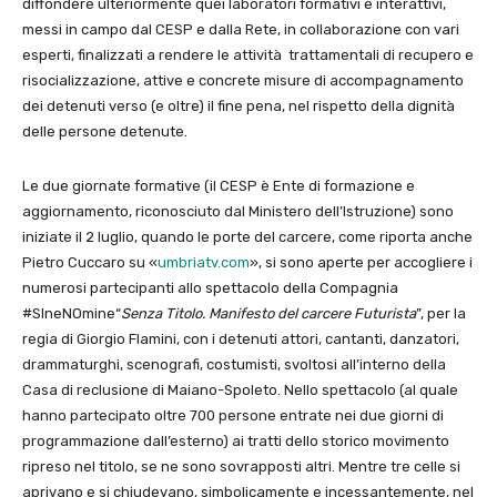
diffondere ulteriormente quei laboratori formativi e interattivi,
messi in campo dal CESP e dalla Rete, in collaborazione con vari
esperti, finalizzati a rendere le attività trattamentali di recupero e
risocializzazione, attive e concrete misure di accompagnamento
dei detenuti verso (e oltre) il fine pena, nel rispetto della dignità
delle persone detenute.
Le due giornate formative (il CESP è Ente di formazione e
aggiornamento, riconosciuto dal Ministero dell’Istruzione) sono
iniziate il 2 luglio, quando le porte del carcere, come riporta anche
Pietro Cuccaro su «
umbriatv.com
», si sono aperte per accogliere i
numerosi partecipanti allo spettacolo della Compagnia
#SIneNOmine“
Senza Titolo. Manifesto del carcere Futurista
”, per la
regia di Giorgio Flamini, con i detenuti attori, cantanti, danzatori,
drammaturghi, scenografi, costumisti, svoltosi all’interno della
Casa di reclusione di Maiano-Spoleto. Nello spettacolo (al quale
hanno partecipato oltre 700 persone entrate nei due giorni di
programmazione dall’esterno) ai tratti dello storico movimento
ripreso nel titolo, se ne sono sovrapposti altri. Mentre tre celle si
aprivano e si chiudevano, simbolicamente e incessantemente, nel