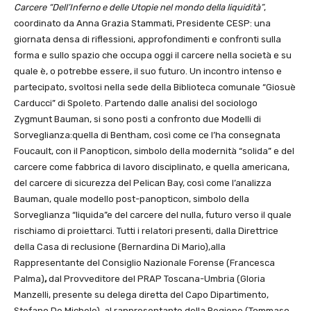
Carcere “Dell’Inferno e delle Utopie nel mondo della liquidità”
,
coordinato da Anna Grazia Stammati, Presidente CESP: una
giornata densa di riflessioni, approfondimenti e confronti sulla
forma e sullo spazio che occupa oggi il carcere nella società e su
quale è, o potrebbe essere, il suo futuro. Un incontro intenso e
partecipato, svoltosi nella sede della Biblioteca comunale “Giosuè
Carducci” di Spoleto. Partendo dalle analisi del sociologo
Zygmunt Bauman, si sono posti a confronto due Modelli di
Sorveglianza:quella di Bentham, così come ce l’ha consegnata
Foucault, con il Panopticon, simbolo della modernità “solida” e del
carcere come fabbrica di lavoro disciplinato, e quella americana,
del carcere di sicurezza del Pelican Bay, così come l’analizza
Bauman, quale modello post-panopticon, simbolo della
Sorveglianza “liquida”e del carcere del nulla, futuro verso il quale
rischiamo di proiettarci. Tutti i relatori presenti, dalla Direttrice
della Casa di reclusione (Bernardina Di Mario),alla
Rappresentante del Consiglio Nazionale Forense (Francesca
Palma)
,
dal Provveditore del PRAP Toscana-Umbria (Gloria
Manzelli, presente su delega diretta del Capo Dipartimento,
Stefano De Michele), al rappresentante della Regione (Tommaso