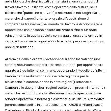
nelle biblioteche degli istituti penitenziari e, una volta fuori, di
trovare lavoro qualificato, come operatori della cultura, nelle
biblioteche (pubbliche o private) o nei musei e nei luoghi d’arte,
ma anche di sapersi orientare, grazie all’acquisizione di
competenze trasversali, nel mondo del lavoro, e di conoscere le
opportunità che possono essere utilizzate al fine di un reale
reinserimento in quella società con la quale, una volta entrati in
carcere, hanno reciso ogni rapporto e nella quale rientrano dopo
anni di detenzione.
Al termine della giornata i partecipanti si sono lasciati con una
serie di appuntamenti per il prossimo autunno, per approfondire
quanto già definito nel seminario, esportando il Modello definito in
Umbria per la realizzazione di una rete regionale per le
biblioteche in carcere, anche in altre regioni (Piemonte e
Campania le due principali regioni scelte per i prossimi interventi),
ma anche per continuare la riflessione che si è aperta su come
rendere operativa la norma già esistente sulle Misure Alternative,
perché, come scritto in un articolo, nel n. 1/2025 di «Fuori classe.
CarcerInrete. Rivista di varia umanità»,
se
l’obiettivo è riabilitare