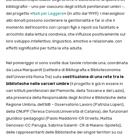
bibliografici – uno per ciascuno degli istituti penitenziari umbri -,
del progetto «
Nati per Leggere
» (in atto dal 1999). I meravigliosi
albi donati possono sostenere la genitorialità e far sì che il
momento dell’incontro con i propri figli o nipoti sia facilitato e
arricchito dalla lettura condivisa, che influisce positivamente sul
loro sviluppo intellettivo, linguistico, emotivo e relazionale, con
effetti significativi per tutta la vita adulta.
Nel pomeriggio si sono svolte due tavole rotonde:una, coordinata
da Luisa Marquardt (cattedra di Bibliografia e Biblioteconomia
dell’Università Roma Tre) sulla
costituzione di una rete tra le
biblioteche nelle carceri umbre
(il progetto è già in essere in
vari istituti penitenziari del Piemonte, della Toscana e del Lazio),
alla presenza della Responsabile degli Archivi e Biblioteche della
Regione Umbria, dell’AIB – Osservatorio Lavoro (Patrizia Lùperi),
della CNUPP (Teresa Consoli,Università di Catania), dei funzionari
giuridico-pedagogici (Paolo Maddonni-CR Orvieto, Mattia
Genovesi-CC Perugia, Sabrina Galanti- CR di Maiano-Spoleto),
delle rappresentanti delle Biblioteche dei singoli territori su cui