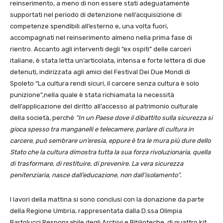
reinserimento, a meno di non essere stati adeguatamente
supportati nel periodo di detenzione nell’acquisizione di
competenze spendibili all’esterno e, una volta fuori,
accompagnati nel reinserimento almeno nella prima fase di
rientro. Accanto agli interventi degli “ex ospiti” delle carceri
italiane, è stata letta un’articolata, intensa e forte lettera di due
detenuti, indirizzata agli amici del Festival Dei Due Mondi di
Spoleto “La cultura rendi sicuri, il carcere senza cultura è solo
punizione”,nella quale è stata richiamata la necessità
dell’applicazione del diritto all’accesso al patrimonio culturale
della società, perché
“In un Paese dove il dibattito sulla sicurezza si
gioca spesso tra manganelli e telecamere, parlare di cultura in
carcere, può sembrare un’eresia, eppure è tra le mura più dure dello
Stato che la cultura dimostra tutta la sua forza rivoluzionaria, quella
di trasformare, di restituire, di prevenire. La vera sicurezza
penitenziaria, nasce dall’educazione, non dall’isolamento”.
I lavori della mattina si sono conclusi con la donazione da parte
della Regione Umbria, rappresentata dalla D.ssa Olimpia
Bartolucci,Responsabile degli Archivi e Biblioteche, di quattro kit