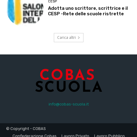
CESP
Adotta uno scrittore, scrittrice e il
CESP -Rete delle scuole ristrette
Carica altri
info@cobas-scuola.it
© Copyright - COBAS
Confederazione Cobas
Lavoro Privato
Lavoro Pubblico