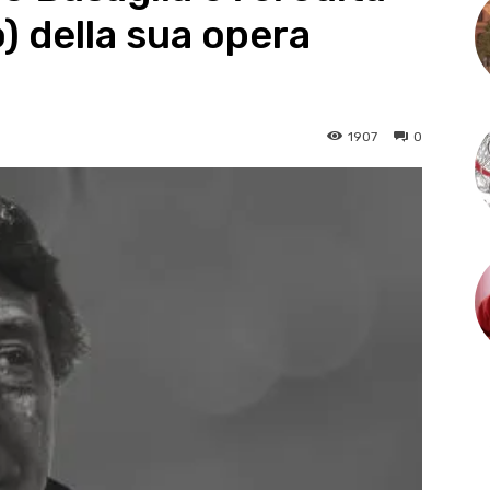
o) della sua opera
1907
0