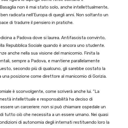
 Basaglia non è mai stato solo, anche intellettualmente,
e ben radicata nell’Europa di quegli anni. Non soltanto un
ce di tradurre il pensiero in pratiche.
edicina a Padova dove si laurea. Antifascista convinto,
della Repubblica Sociale quando è ancora uno studente.
e anche nella sua visione del manicomio. Finita la
mentali, sempre a Padova, e mantiene parallelamente
 Questo, secondo più di qualcuno, gli sarebbe costato la
a una posizione come direttore al manicomio di Gorizia.
icomiale è sconvolgente, come scriverà anche lui. “La
nestà intellettuale e responsabilità ha deciso di
 di essere un carceriere: non si può chiamare ospedale un
 e di tutto ciò che necessita a un essere umano. Nei quasi
 condizioni di autonomia degli internati restituendo loro la