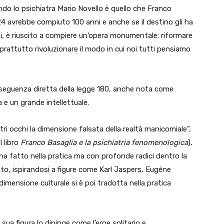
do lo psichiatra Mario Novello è quello che Franco
24 avrebbe compiuto 100 anni e anche se il destino gli ha
i, è riuscito a compiere un’opera monumentale: riformare
prattutto rivoluzionare il modo in cui noi tutti pensiamo
nseguenza diretta della legge 180, anche nota come
 e un grande intellettuale.
altri occhi la dimensione falsata della realtà manicomiale”,
l libro
Franco Basaglia e la psichiatria fenomenologica
),
ha fatto nella pratica ma con profonde radici dentro la
to, ispirandosi a figure come Karl Jaspers, Eugéne
mensione culturale si è poi tradotta nella pratica
ua figura lo dipinge come l’eroe solitario e