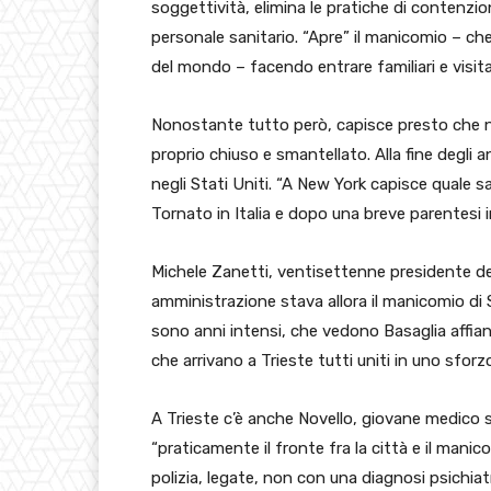
soggettività, elimina le pratiche di contenzio
personale sanitario. “Apre” il manicomio – che
del mondo – facendo entrare familiari e visita
Nonostante tutto però, capisce presto che no
proprio chiuso e smantellato. Alla fine degli 
negli Stati Uniti. “A New York capisce quale s
Tornato in Italia e dopo una breve parentesi in
Michele Zanetti, ventisettenne presidente dem
amministrazione stava allora il manicomio di S
sono anni intensi, che vedono Basaglia affianc
che arrivano a Trieste tutti uniti in uno sfor
A Trieste c’è anche Novello, giovane medico sp
“praticamente il fronte fra la città e il manico
polizia, legate, non con una diagnosi psichiatr