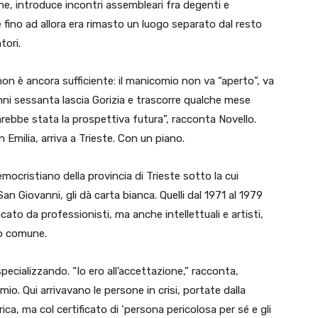
ne, introduce incontri assembleari fra degenti e
 fino ad allora era rimasto un luogo separato dal resto
tori.
n è ancora sufficiente: il manicomio non va “aperto”, va
anni sessanta lascia Gorizia e trascorre qualche mese
arebbe stata la prospettiva futura”, racconta Novello.
 Emilia, arriva a Trieste. Con un piano.
ocristiano della provincia di Trieste sotto la cui
an Giovanni, gli dà carta bianca. Quelli dal 1971 al 1979
ato da professionisti, ma anche intellettuali e artisti,
zo comune.
ecializzando. “Io ero all’accettazione,” racconta,
mio. Qui arrivavano le persone in crisi, portate dalla
ica, ma col certificato di ‘persona pericolosa per sé e gli