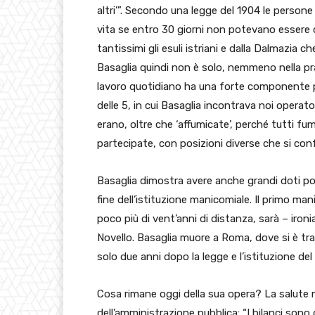
altri’”. Secondo una legge del 1904 le person
vita se entro 30 giorni non potevano essere d
tantissimi gli esuli istriani e dalla Dalmazia
Basaglia quindi non è solo, nemmeno nella prati
lavoro quotidiano ha una forte componente par
delle 5, in cui Basaglia incontrava noi opera
erano, oltre che ‘affumicate’, perché tutti f
partecipate, con posizioni diverse che si con
Basaglia dimostra avere anche grandi doti pol
fine dell’istituzione manicomiale. Il primo man
poco più di vent’anni di distanza, sarà – ironi
Novello. Basaglia muore a Roma, dove si è trasf
solo due anni dopo la legge e l’istituzione del
Cosa rimane oggi della sua opera? La salute 
dell’amministrazione pubblica: “I bilanci sono 