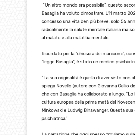
“Un altro mondo era possibile”, questo secon
Basaglia ha voluto dimostrare. L’11 marzo 20
concesso una vita ben più breve, solo 56 ann
radicalmente la salute mentale italiana ma so
al malato e alla malattia mentale.
Ricordato per la “chiusura dei manicomi”, co
“legge Basaglia”, è stato un medico psichiatra
“La sua originalità è quella di aver visto con 
spiega Novello (autore con Giovanna Gallio de
che con Basaglia ha collaborato a lungo. “Lo 
cultura europea della prima metà del Novecen
Minkowski e Ludwig Binswanger. Questa sua di
psichiatrica.”
La narrazione che oggi spesso troviamo sulla s