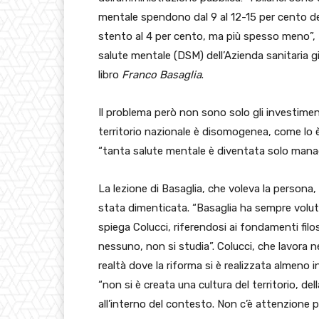
mentale spendono dal 9 al 12-15 per cento dell
stento al 4 per cento, ma più spesso meno”, 
salute mentale (DSM) dell’Azienda sanitaria gi
libro
Franco Basaglia
.
Il problema però non sono solo gli investiment
territorio nazionale è disomogenea, come lo è pe
“tanta salute mentale è diventata solo manag
La lezione di Basaglia, che voleva la persona,
stata dimenticata. “Basaglia ha sempre voluto
spiega Colucci, riferendosi ai fondamenti filo
nessuno, non si studia”. Colucci, che lavora ne
realtà dove la riforma si è realizzata almeno 
“non si è creata una cultura del territorio, del
all’interno del contesto. Non c’è attenzione per