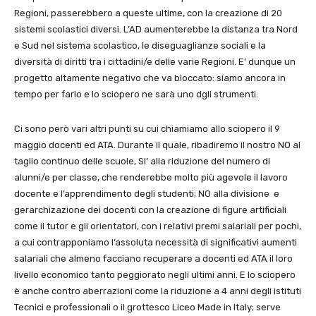
Regioni, passerebbero a queste ultime, con la creazione di 20
sistemi scolastici diversi. L’AD aumenterebbe la distanza tra Nord
e Sud nel sistema scolastico, le diseguaglianze sociali e la
diversità di diritti tra i cittadini/e delle varie Regioni. E’ dunque un
progetto altamente negativo che va bloccato: siamo ancora in
tempo per farlo e lo sciopero ne sarà uno dgli strumenti.
Ci sono però vari altri punti su cui chiamiamo allo sciopero il 9
maggio docenti ed ATA. Durante il quale, ribadiremo il nostro NO al
taglio continuo delle scuole, SI’ alla riduzione del numero di
alunni/e per classe, che renderebbe molto più agevole il lavoro
docente e l’apprendimento degli studenti; NO alla divisione e
gerarchizazione dei docenti con la creazione di figure artificiali
come il tutor e gli orientatori, con i relativi premi salariali per pochi,
a cui contrapponiamo l’assoluta necessità di significativi aumenti
salariali che almeno facciano recuperare a docenti ed ATA il loro
livello economico tanto peggiorato negli ultimi anni. E lo sciopero
è anche contro aberrazioni come la riduzione a 4 anni degli istituti
Tecnici e professionali o il grottesco Liceo Made in Italy; serve