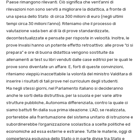
Paese rimangono rilevanti. Ciò significa che vent’anni di
rilevazioni non sono serviti a migliorare la didattica, a fronte di
una spesa dello Stato di circa 300 milioni di euro (negli ultimi
tempi circa 30 milioni l’anno). Riteniamo che il processo di
valutazione vada ben al di là di prove standardizzate,
decontestualizzate e pensate per risposte in velocità. Inoltre, le
prove Invalsi hanno un potente effetto retroattivo: alle prove “ci si
prepara” e ore di buona didattica vengono sostituite da
allenamenti ai test su libri venduti dalle case editrici per le quali le
prove sono diventate un affare. E, forti di queste convinzioni,
riteniamo vieppiù inaccettabile la volontà del ministro Valditara di
inserire i risultati di tali prove nel curriculum degli studenti.
Ma negli stessi giorni, nel Parlamento italiano si decideranno
anche le sorti della distruttiva, per la scuola e per varie altre
strutture pubbliche, Autonomia differenziata, contro la quale ci
siamo battuti fin dalla sua prima ideazione. L’AD, se realizzata,
porterebbe alla frantumazione del sistema unitario di istruzione e
subordinerebbe l’organizzazione scolastica a scelte politiche ed
economiche ad essa esterne e estranee. Tutte le materie, oggi di
competenza esclusiva dello Stato o in parte divise tra Stato e