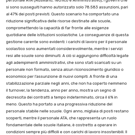
personale ATA (Ausiliario, Tecnico e Amministrativo), i governi che
si sono susseguiti hanno autorizzato solo 78.583 assunzioni, pari
al 47% dei posti previsti. Questo scenario ha comportato una
riduzione significativa delle risorse destinate alle scuole,
compromettendo la capacità di far fronte alle esigenze
quotidiane delle istituzioni scolastiche. Le conseguenze di questa
gestione carente sono evidenti: i carichi di lavoro per il personale
scolastico sono aumentati considerevolmente, mentre i servizi
resi alle scuole sono diminuiti. A ciò si aggiungono difficoltà legate
agli adempimenti amministrativi, che sono stati scaricati su un
personale non formato, senza alcun riconoscimento giuridico o
economico per l’assunzione di nuovi compiti. A fronte di una
stabilizzazione parziale negli anni, che non ha coperto nemmeno
il turnover, la tendenza, anno per anno, mostra un segno di
decrescita dei contratti a tempo indeterminato, circa il 6% in
meno. Questo ha portato a una progressiva riduzione del
personale stabile nelle scuole. Ogni anno, migliaia di posti restano
scoperti, mentre il personale ATA, che rappresenta un ruolo
fondamentale delle scuole italiane, è costretto a operare in
condizioni sempre più difficili e con carichi di lavoro insostenibili. Il