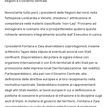
Regioni e il Governo centrale.
Nonostante tutto però ,i presidenti delle Regioni del nord, nella
fattispecie Lombardia e Veneto, chiedono l’ attribuzione di
competenze nelle materie classificate “non-Lep”. Proviamo ad
immaginare lo scenario che si prospetterebbe qualora queste
richieste venissero integralmente accolte dall’ Esecutivo in carica.
I presidenti Fontana e Zaia diverrebbero coprotagonisti, insieme
al Ministro Tajani della stipula di eventuali accordi con Stati
confinanti. Disporrebbero del potere di siglare intese con
organismi internazionali o con Enti territoriali di altri Stati per la
promozione delle imprese locali (territorializzazione del reddito).
Parteciperebbero, alla pari con il Governo Centrale, alla
definizione delle direttive europee e al loro recepimento nella
normativa nazionale. Siederebbero insieme ai rappresentanti
degli altri Stati membri, ai tavoli europei in cui si definiscono le
politiche di coesione le procedure di infrazione e le discipline sugli
aiuti di Stato. In materia di governo del territorio , Fontana e Zaia
assumerebbero un ruolo di vertice nelle funzioni di protezione