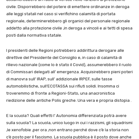
civile. Disporrebbero del potere di emettere ordinanze in deroga
alle leggi statali nel caso si verifichino calamità di portata
regionale, determinerebbero gli organici del personale regionale
addetto alla protezione civile ,in deroga a vincoli e ai tetti di spesa
posti dalla normativa statale.
I presidenti delle Regioni potrebbero addirittura derogare alle
direttive del Presidente del Consiglio e, in caso di calamità di
rilievo nazionale (come lo è stato il Covid), assumerebbero il ruolo
di Commissari delegati all’ emergenza. Acquisirebbero pieni poteri
di manovra sull’ IRAP, sull’ addizionale IRPEF, sulle tasse
automobilistiche, sull’ECOTASSA sui rifiuti solidi. Insomma ci
troveremmo di fronte a Regioni-Stato, una anacronistica
riedizione delle antiche Polis greche. Una vera e propria distopia .
E la scuola? Quali effetti l’ Autonomia differenziata potrà avere
sulla scuola? La scuola, unico luogo in cui i razzismi, gli squadrismi
,le xenofobie ,per ora ,non entrano perché dove c’è la storia non
c’è posto per il fascismo. La scuola pubblica è il posto dove anche