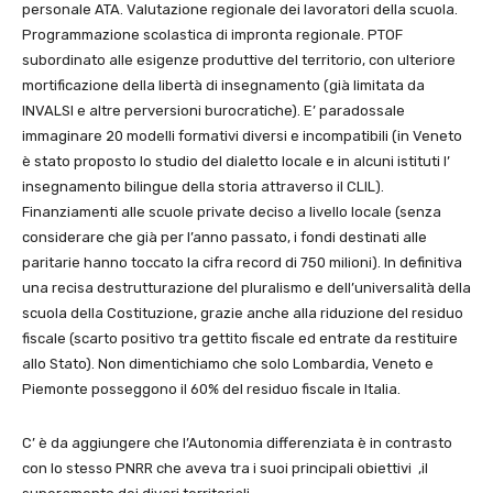
personale ATA. Valutazione regionale dei lavoratori della scuola.
Programmazione scolastica di impronta regionale. PTOF
subordinato alle esigenze produttive del territorio, con ulteriore
mortificazione della libertà di insegnamento (già limitata da
INVALSI e altre perversioni burocratiche). E’ paradossale
immaginare 20 modelli formativi diversi e incompatibili (in Veneto
è stato proposto lo studio del dialetto locale e in alcuni istituti l’
insegnamento bilingue della storia attraverso il CLIL).
Finanziamenti alle scuole private deciso a livello locale (senza
considerare che già per l’anno passato, i fondi destinati alle
paritarie hanno toccato la cifra record di 750 milioni). In definitiva
una recisa destrutturazione del pluralismo e dell’universalità della
scuola della Costituzione, grazie anche alla riduzione del residuo
fiscale (scarto positivo tra gettito fiscale ed entrate da restituire
allo Stato). Non dimentichiamo che solo Lombardia, Veneto e
Piemonte posseggono il 60% del residuo fiscale in Italia.
C’ è da aggiungere che l’Autonomia differenziata è in contrasto
con lo stesso PNRR che aveva tra i suoi principali obiettivi ,il