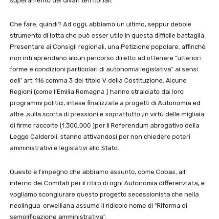
superamento dei divari territoriali.
Che fare, quindi? Ad oggi, abbiamo un ultimo, seppur debole
strumento di lotta che può esser utile in questa difficile battaglia.
Presentare ai Consigli regionali, una Petizione popolare, affinchè
non intraprendano alcun percorso diretto ad ottenere “ulteriori
forme e condizioni particolari di autonomia legislativa” ai sensi
dell’ art. 116 comma 3 del titolo V della Costituzione. Alcune
Regioni (come l’Emilia Romagna ) hanno stralciato dai loro
programmi politici, intese finalizzate a progetti di Autonomia ed
altre ,sulla scorta di pressioni e soprattutto ,in virtù delle migliaia
di firme raccolte (1.300.000 )per il Referendum abrogativo della
Legge Calderoli, stanno attivandosi per non chiedere poteri
amministrativi e legislativi allo Stato.
Questo è l’impegno che abbiamo assunto, come Cobas, all’
interno dei Comitati per il ritiro di ogni Autonomia differenziata, e
vogliamo scongiurare questo progetto secessionista che nella
neolingua orwelliana assume il ridicolo nome di “Riforma di
semplificazione amministrativa”.