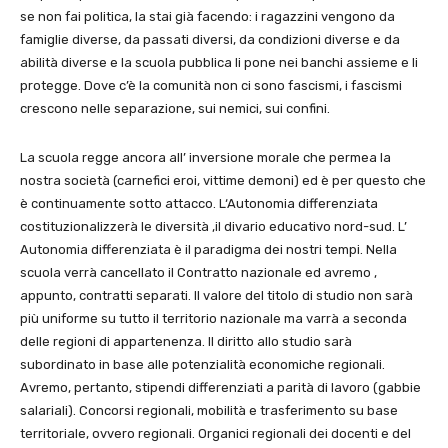
se non fai politica, la stai già facendo: i ragazzini vengono da
famiglie diverse, da passati diversi, da condizioni diverse e da
abilità diverse e la scuola pubblica li pone nei banchi assieme e li
protegge. Dove c’è la comunità non ci sono fascismi, i fascismi
crescono nelle separazione, sui nemici, sui confini.
La scuola regge ancora all’ inversione morale che permea la
nostra società (carnefici eroi, vittime demoni) ed è per questo che
è continuamente sotto attacco. L‘Autonomia differenziata
costituzionalizzerà le diversità ,il divario educativo nord-sud. L’
Autonomia differenziata è il paradigma dei nostri tempi. Nella
scuola verrà cancellato il Contratto nazionale ed avremo ,
appunto, contratti separati. Il valore del titolo di studio non sarà
più uniforme su tutto il territorio nazionale ma varrà a seconda
delle regioni di appartenenza. Il diritto allo studio sarà
subordinato in base alle potenzialità economiche regionali.
Avremo, pertanto, stipendi differenziati a parità di lavoro (gabbie
salariali). Concorsi regionali, mobilità e trasferimento su base
territoriale, ovvero regionali. Organici regionali dei docenti e del