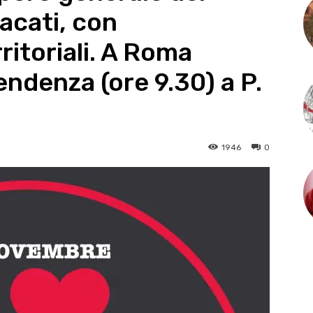
acati, con
ritoriali. A Roma
endenza (ore 9.30) a P.
1946
0