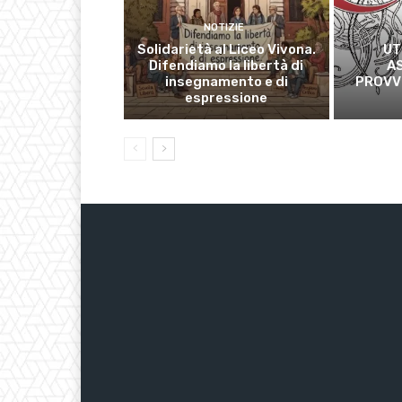
NOTIZIE
Solidarietà al Liceo Vivona.
UT
Difendiamo la libertà di
A
insegnamento e di
PROVVI
espressione