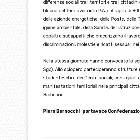
differenze sociali tra i territori e tra i cittadin
blocco del turn over nella P.A. e il taglio di 8
delle aziende energetiche, delle Poste, delle 
igiene ambientale, della Sanità, dell’istruzione,
appalti e subappalti che precarizzano il lavoro 
discriminazioni, molestie e ricatti sessuali nei 
Nella stessa giornata hanno convocato lo sci
Sgb). Allo sciopero parteciperanno strutture
studenteschi e dei Centri sociali, con i quali,
manifestazioni territoriali nelle principali ci
Barberini.
Piero Bernocchi portavoce Confederazi