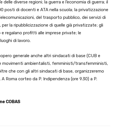
i/e delle diverse regioni; la guerra e l’economia di guerra; il
000 posti di docenti e ATA nella scuola; la privatizzazione
Telecomunicazioni, del trasporto pubblico, dei servizi di
 per la ripubblicizzazione di quelle già privatizzate; gli
e regalano profitti alle imprese private; le
luoghi di lavoro.
opero generale anche altri sindacati di base (CUB e
 e movimenti ambientalisti, femministi/transfemministi,
 oltre che con gli altri sindacati di base, organizzeremo
ttà. A Roma corteo da P. Indipendenza (ore 9.30) a P.
one COBAS