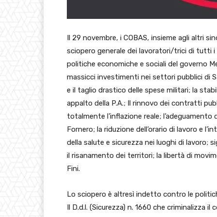
Il 29 novembre, i COBAS, insieme agli altri si
sciopero generale dei lavoratori/trici di tutti i
politiche economiche e sociali del governo Me
massicci investimenti nei settori pubblici di S
e il taglio drastico delle spese militari; la stabi
appalto della P.A.; Il rinnovo dei contratti pub
totalmente l’inflazione reale; l’adeguamento de
Fornero; la riduzione dell’orario di lavoro e l’
della salute e sicurezza nei luoghi di lavoro; s
il risanamento dei territori; la libertà di movim
Fini.
Lo sciopero è altresì indetto contro le politic
Il D.d.l. (Sicurezza) n. 1660 che criminalizza i