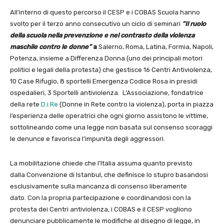
All’interno di questo percorso il CESP e i COBAS Scuola hanno
svolto per il terzo anno consecutivo un ciclo di seminari
“Il ruolo
della scuola nella prevenzione e nel contrasto della violenza
maschile contro le donne”
a
Salerno, Roma, Latina, Formia, Napoli,
Potenza, insieme a Differenza Donna (uno dei principali motori
politici e legali della protesta) che gestisce 16 Centri Antiviolenza,
10 Case Rifugio, 8 sportelli Emergenza Codice Rosa in presidi
ospedalieri, 3 Sportelli antiviolenza. L’Associazione, fondatrice
della rete
D.i.Re
(Donne in Rete contro la violenza), porta in piazza
l’esperienza delle operatrici che ogni giorno assistono le vittime,
sottolineando come una legge non basata sul consenso scoraggi
le denunce e favorisca l’impunità degli aggressori.
La mobilitazione chiede che l’Italia assuma quanto previsto
dalla Convenzione di Istanbul, che definisce lo stupro basandosi
esclusivamente sulla mancanza di consenso liberamente
dato. Con la propria partecipazione e coordinandosi con la
protesta dei Centri antiviolenza, i COBAS e il CESP vogliono
denunciare pubblicamente le modifiche al disegno di legge, in