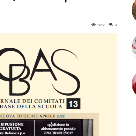
1129
0