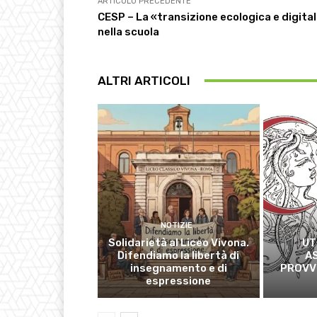
ARTICOLO PRECEDENTE
CESP – La «transizione ecologica e digita
nella scuola
ALTRI ARTICOLI
NOTIZIE
Solidarietà al Liceo Vivona.
UT
Difendiamo la libertà di
A
insegnamento e di
PROVVI
espressione