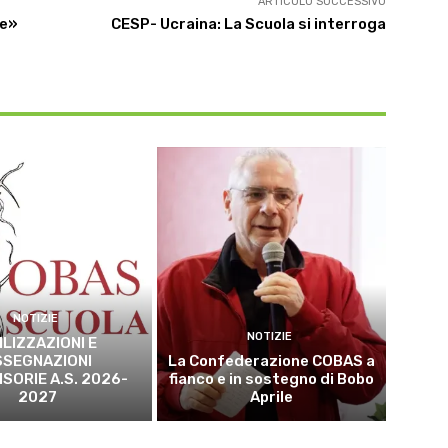
ARTICOLO SUCCESSIVO
le»
CESP- Ucraina: La Scuola si interroga
NOTIZIE
NOTIZIE
ILIZZAZIONI E
SSEGNAZIONI
La Confederazione COBAS a
SORIE A.S. 2026-
fianco e in sostegno di Bobo
2027
Aprile