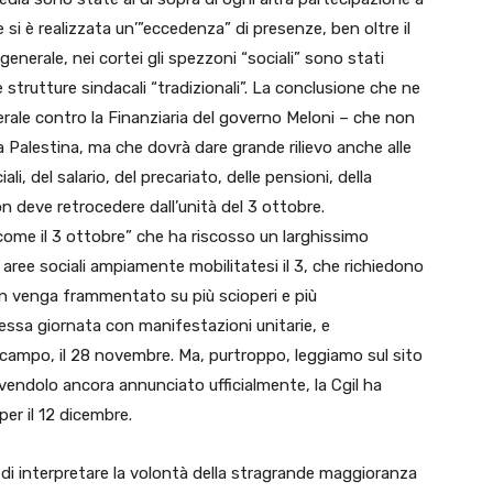
 si è realizzata un’”eccedenza” di presenze, ben oltre il
enerale, nei cortei gli spezzoni “sociali” sono stati
e strutture sindacali “tradizionali”. La conclusione che ne
rale contro la Finanziaria del governo Meloni – che non
 Palestina, ma che dovrà dare grande rilievo anche alle
ali, del salario, del precariato, delle pensioni, della
n deve retrocedere dall’unità del 3 ottobre.
ome il 3 ottobre” che ha riscosso un larghissimo
le aree sociali ampiamente mobilitatesi il 3, che richiedono
non venga frammentato su più scioperi e più
tessa giornata con manifestazioni unitarie, e
 campo, il 28 novembre. Ma, purtroppo, leggiamo sul sito
vendolo ancora annunciato ufficialmente, la Cgil ha
er il 12 dicembre.
di interpretare la volontà della stragrande maggioranza