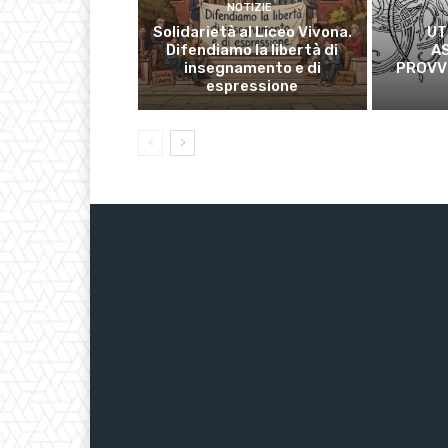
NOTIZIE
Solidarietà al Liceo Vivona.
UT
Difendiamo la libertà di
A
insegnamento e di
PROVVI
espressione