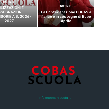
NOTIZIE
NOTIZIE
ILIZZAZIONI E
SSEGNAZIONI
La Confederazione COBAS a
SORIE A.S. 2026-
fianco e in sostegno di Bobo
2027
Aprile
info@cobas-scuola.it