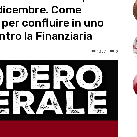
2 dicembre. Come
per confluire in uno
tro la Finanziaria
1357
0