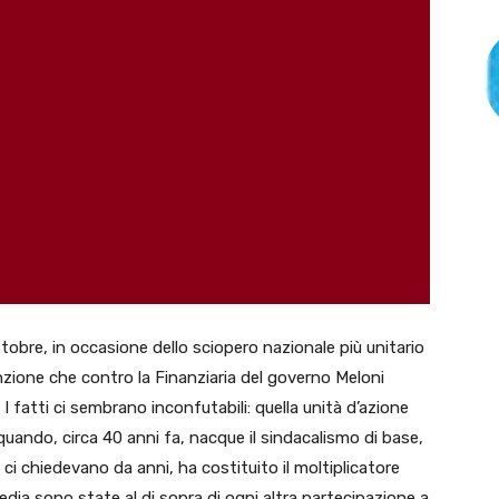
ttobre, in occasione dello sciopero nazionale più unitario
ione che contro la Finanziaria del governo Meloni
I fatti ci sembrano inconfutabili: quella unità d’azione
quando, circa 40 anni fa, nacque il sindacalismo di base,
ti ci chiedevano da anni, ha costituito il moltiplicatore
media sono state al di sopra di ogni altra partecipazione a