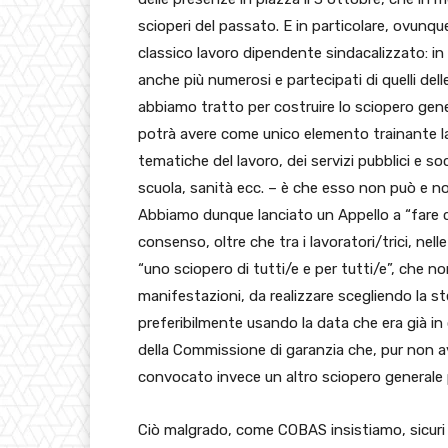
scioperi del passato. E in particolare, ovunque
classico lavoro dipendente sindacalizzato: in g
anche più numerosi e partecipati di quelli dell
abbiamo tratto per costruire lo sciopero gene
potrà avere come unico elemento trainante la
tematiche del lavoro, dei servizi pubblici e soci
scuola, sanità ecc. – è che esso non può e no
Abbiamo dunque lanciato un Appello a “fare c
consenso, oltre che tra i lavoratori/trici, nel
“uno sciopero di tutti/e e per tutti/e”, che 
manifestazioni, da realizzare scegliendo la s
preferibilmente usando la data che era già in
della Commissione di garanzia che, pur non a
convocato invece un altro sciopero generale p
Ciò malgrado, come COBAS insistiamo, sicuri 