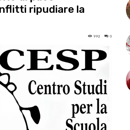
litti ripudiare la
992
0