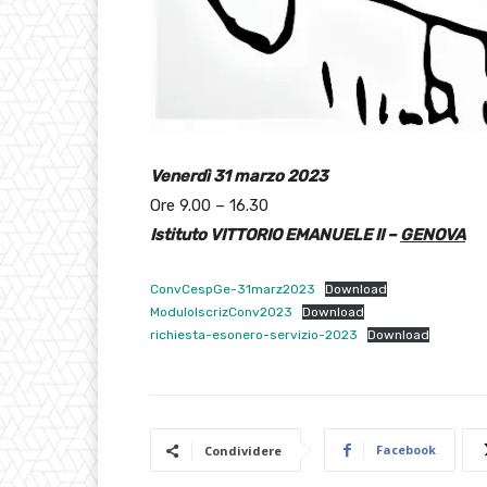
Venerdì 31 marzo 2023
Ore 9.00 – 16.30
Istituto VITTORIO EMANUELE II –
GENOVA
ConvCespGe-31marz2023
Download
ModuloIscrizConv2023
Download
richiesta-esonero-servizio-2023
Download
Facebook
Condividere