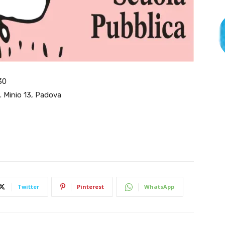
30
 T. Minio 13, Padova
Twitter
Pinterest
WhatsApp