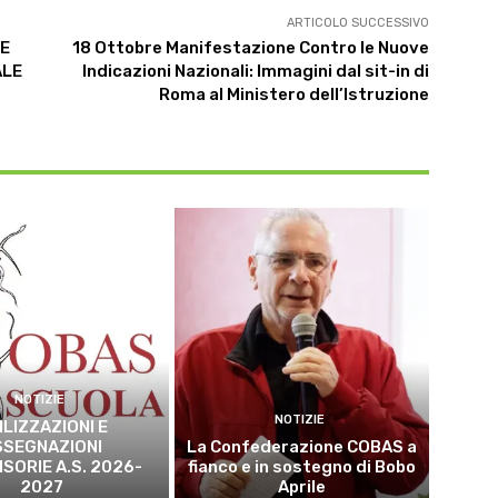
ARTICOLO SUCCESSIVO
HE
18 Ottobre Manifestazione Contro le Nuove
ALE
Indicazioni Nazionali: Immagini dal sit-in di
Roma al Ministero dell’Istruzione
NOTIZIE
NOTIZIE
ILIZZAZIONI E
SSEGNAZIONI
La Confederazione COBAS a
SORIE A.S. 2026-
fianco e in sostegno di Bobo
2027
Aprile