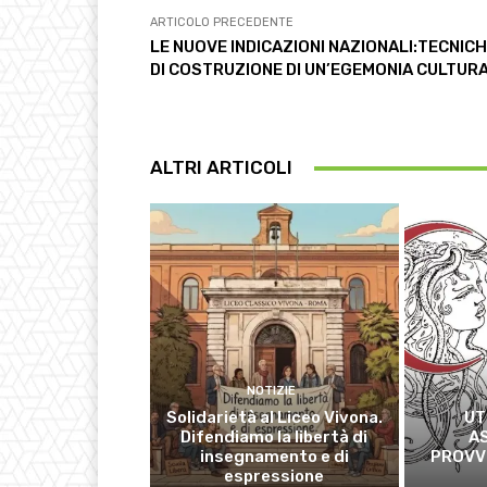
ARTICOLO PRECEDENTE
LE NUOVE INDICAZIONI NAZIONALI:TECNIC
DI COSTRUZIONE DI UN’EGEMONIA CULTUR
ALTRI ARTICOLI
NOTIZIE
Solidarietà al Liceo Vivona.
UT
Difendiamo la libertà di
A
insegnamento e di
PROVVI
espressione