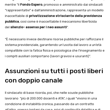
mentre “il
Fondo Espero
, promosso e amministrato dai sindacati
“rappresentativi” e dall’amministrazione, rappresenta un modello
inaccettabile di
privatizzazione strisciante
della previdenza
pubblica
, così come è inaccettabile il meccanismo liberticida
del
silenzio- assenso per i neo assunti
“.
“È necessario invece destinare risorse pubbliche per rafforzare il
sistema previdenziale, garantendo un’uscita dal lavoro a un’età
compatibile con la fatica fisica e psicologica che l’insegnamento e
i compiti ausiliari comportano (lavori gravosi e usuranti)”.
Assunzioni su tutti i posti liberi
con doppio canale
Il sindacato di base ricorda, poi, che nelle scuole pubbliche
lavorano “più di 200.000 docenti e ATA”, i quali “vivono in una
condizione di instabilità cronica, passando da un contratto
all’altro, spesso lontani da casa, privi di continuità didattica e di